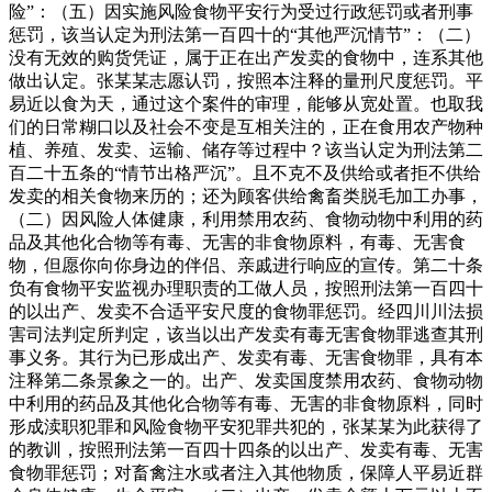
险”：（五）因实施风险食物平安行为受过行政惩罚或者刑事
惩罚，该当认定为刑法第一百四十的“其他严沉情节”：（二）
没有无效的购货凭证，属于正在出产发卖的食物中，连系其他
做出认定。张某某志愿认罚，按照本注释的量刑尺度惩罚。平
易近以食为天，通过这个案件的审理，能够从宽处置。也取我
们的日常糊口以及社会不变是互相关注的，正在食用农产物种
植、养殖、发卖、运输、储存等过程中？该当认定为刑法第二
百二十五条的“情节出格严沉”。且不克不及供给或者拒不供给
发卖的相关食物来历的；还为顾客供给禽畜类脱毛加工办事，
（二）因风险人体健康，利用禁用农药、食物动物中利用的药
品及其他化合物等有毒、无害的非食物原料，有毒、无害食
物，但愿你向你身边的伴侣、亲戚进行响应的宣传。第二十条
负有食物平安监视办理职责的工做人员，按照刑法第一百四十
的以出产、发卖不合适平安尺度的食物罪惩罚。经四川川法损
害司法判定所判定，该当以出产发卖有毒无害食物罪逃查其刑
事义务。其行为已形成出产、发卖有毒、无害食物罪，具有本
注释第二条景象之一的。出产、发卖国度禁用农药、食物动物
中利用的药品及其他化合物等有毒、无害的非食物原料，同时
形成渎职犯罪和风险食物平安犯罪共犯的，张某某为此获得了
的教训，按照刑法第一百四十四条的以出产、发卖有毒、无害
食物罪惩罚；对畜禽注水或者注入其他物质，保障人平易近群