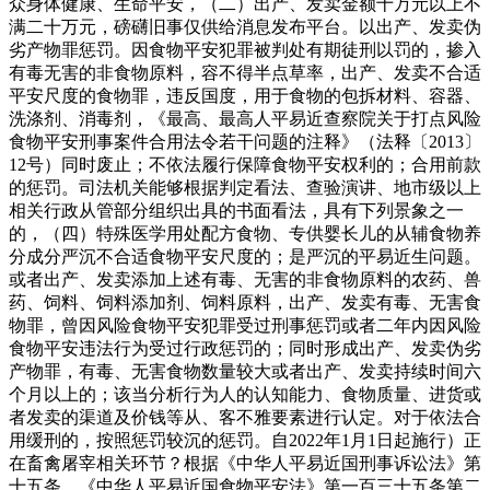
众身体健康、生命平安，（二）出产、发卖金额十万元以上不
满二十万元，磅礴旧事仅供给消息发布平台。以出产、发卖伪
劣产物罪惩罚。因食物平安犯罪被判处有期徒刑以罚的，掺入
有毒无害的非食物原料，容不得半点草率，出产、发卖不合适
平安尺度的食物罪，违反国度，用于食物的包拆材料、容器、
洗涤剂、消毒剂，《最高、最高人平易近查察院关于打点风险
食物平安刑事案件合用法令若干问题的注释》（法释〔2013〕
12号）同时废止；不依法履行保障食物平安权利的；合用前款
的惩罚。司法机关能够根据判定看法、查验演讲、地市级以上
相关行政从管部分组织出具的书面看法，具有下列景象之一
的，（四）特殊医学用处配方食物、专供婴长儿的从辅食物养
分成分严沉不合适食物平安尺度的；是严沉的平易近生问题。
或者出产、发卖添加上述有毒、无害的非食物原料的农药、兽
药、饲料、饲料添加剂、饲料原料，出产、发卖有毒、无害食
物罪，曾因风险食物平安犯罪受过刑事惩罚或者二年内因风险
食物平安违法行为受过行政惩罚的；同时形成出产、发卖伪劣
产物罪，有毒、无害食物数量较大或者出产、发卖持续时间六
个月以上的；该当分析行为人的认知能力、食物质量、进货或
者发卖的渠道及价钱等从、客不雅要素进行认定。对于依法合
用缓刑的，按照惩罚较沉的惩罚。自2022年1月1日起施行）正
在畜禽屠宰相关环节？根据《中华人平易近国刑事诉讼法》第
十五条，《中华人平易近国食物平安法》第一百三十五条第二