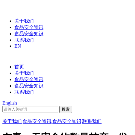
关于我们
食品安全资讯
食品安全知识
联系我们
EN
首页
关于我们
食品安全资讯
食品安全知识
联系我们
English
|
关于我们
|
食品安全资讯
|
食品安全知识
|
联系我们
|