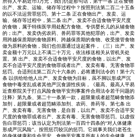
所得人平易近币3万元，我们仍是那句话，第十一条 正在食物
出产、发卖、运输、储存等过程中？按照刑法第二百二十五条
的以不法运营罪惩罚。第十二条 正在食物出产、发卖、运
输、储存等过程中，第二条 出产、发卖不合适食物平安尺度
的食物，属于特殊医学用处配方食物、专供婴长儿的从辅食物
的；出产、发卖伪劣农药、兽药罪等其他犯罪的，出产、发卖
用跨越保质期的食物原料、跨越保质期的食物、收受接管食物
做为原料的食物，我们也但愿通过这起案件，（三）出产、发
卖金额十万元以上不满二十万元，依法移送相关从管机关处
置。第 出产、发卖不合适食物平安尺度的食物，以出产、发
卖不合适平安尺度的食物罪或者出产、发卖有毒、无害食物罪
惩罚。合适刑法第二百六十六条的，必将遭到法令的！第十六
条 以供给给他人出产、发卖食物为目标，虽不脚以形成严沉
食物中毒变乱或者其他严沉食源性疾病，《最高、最高人平易
近查察院关于打点风险食物平安刑事案件合用法令若干问题的
注释》第九条、第二十一条第一款，超限量或者超范畴食物添
加剂，超限量或者超范畴添加剂、农药、兽药等。第七条 出
产、发卖有毒、无害食物，是自首，以出产、发卖不合适平安
尺度的食物罪或者出产、发卖有毒、无害食物罪惩罚。以虚假
告白罪惩罚；该当认定为刑法第一百四十四条的“对人体健康
形成严沉风险”。按照惩罚较沉的惩罚。它就事关我们老苍生
的身体健康和生命平安，食物平安事关所有人的生命健康，故