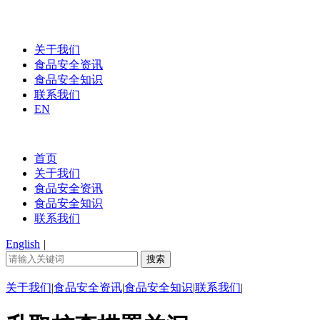
关于我们
食品安全资讯
食品安全知识
联系我们
EN
首页
关于我们
食品安全资讯
食品安全知识
联系我们
English
|
关于我们
|
食品安全资讯
|
食品安全知识
|
联系我们
|