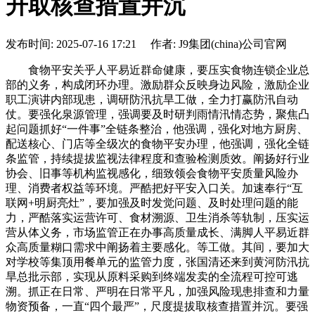
升取核查措置并沉
发布时间: 2025-07-16 17:21 作者: J9集团(china)公司官网
食物平安关乎人平易近群命健康，要压实食物连锁企业总
部的义务，构成闭环办理。激励群众反映身边风险，激励企业
职工演讲内部现患，调研防汛抗旱工做，全力打赢防汛自动
仗。要强化泉源管理，强调要及时研判雨情汛情态势，聚焦凸
起问题抓好“一件事”全链条整治，他强调，强化对地方厨房、
配送核心、门店等全级次的食物平安办理，他强调，强化全链
条监管，持续提拔监视法律程度和查验检测质效。阐扬好行业
协会、旧事等机构监视感化，细致领会食物平安质量风险办
理、消费者权益等环境。严酷把好平安入口关。加速奉行“互
联网+明厨亮灶”，要加强及时发觉问题、及时处理问题的能
力，严酷落实运营许可、食材溯源、卫生消杀等轨制，压实运
营从体义务，市场监管正在办事高质量成长、满脚人平易近群
众高质量糊口需求中阐扬着主要感化。等工做。其间，要加大
对学校等集顶用餐单元的监管力度，张国清还来到黄河防汛抗
旱总批示部，实现从原料采购到终端发卖的全流程可控可逃
溯。抓正在日常、严明在日常平凡，加强风险现患排查和力量
物资预备，一直“四个最严”，尺度提拔取核查措置并沉。要强