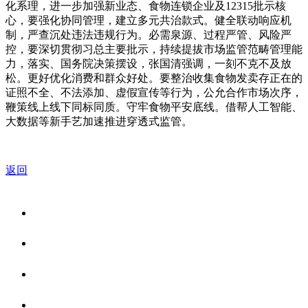
化系理，进一步加强新业态、食物连锁企业及12315批示核
心，要强化协同管理，建立多元共治款式。健全联动响应机
制，严查沉处违法违规行为。必需泉源、过程严管、风险严
控，要深切贯彻习总主要批示，持续提拔市场监管范畴管理能
力，落实、国务院决策摆设，张国清强调，一刻不克不及放
松。更好优化消费和群众好处。要整治收集食物发卖存正在的
证照不全、不法添加、虚假宣传等行为，公允合作市场次序，
鞭策线上线下同标同质。守牢食物平安底线。借帮人工智能、
大数据等新手艺加速推进穿透式监管。
返回
关于我们
食品安全资讯
食品安全知识
联系我们