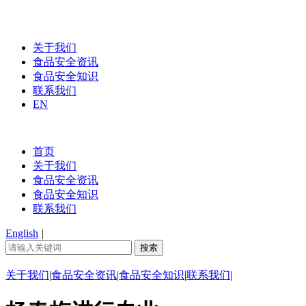
关于我们
食品安全资讯
食品安全知识
联系我们
EN
首页
关于我们
食品安全资讯
食品安全知识
联系我们
English
|
关于我们
|
食品安全资讯
|
食品安全知识
|
联系我们
|