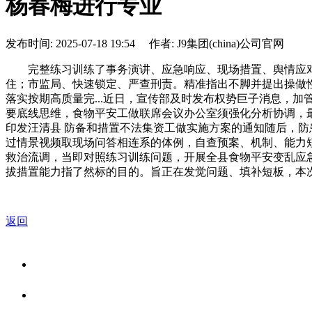
杨春梅进行专业
发布时间: 2025-07-18 19:54 作者: J9集团(china)公司官网
完整练习训练了事务演讲、应急响应、现场措置、舆情应对
住；市监局、快速锁定、严查刑责。精准指出不脚并提出操做性
落实按期高质量完...近日，宣传部及时发布权势巨子消息，
要底线思维，食物平安工做联席会议办公室须强化分析协调，
印发汪清县 防备和措置不法集资工做实施方案的通知随后，
过情景视频取现场问答相连系的体例，自查预案、机制、能力
救治流调，当即对照练习训练问题，开展全县食物平安变乱应
拔措置能力指了然标的目的。旨正在发觉问题、填补短板，本次
返回
关于我们
食品安全资讯