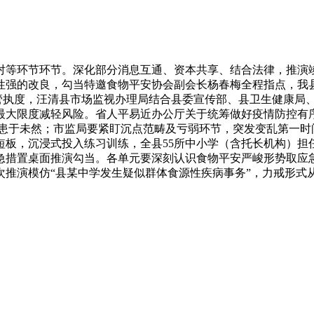
等环节环节。深化部分消息互通、资本共享、结合法律，推演竣
强的改良，勾当特邀食物平安协会副会长杨春梅全程指点，我县
加管执度，汪清县市场监视办理局结合县委宣传部、县卫生健康局
最大限度减轻风险。省人平易近办公厅关于统筹做好疫情防控有
防患于未然；市监局要紧盯沉点范畴及亏弱环节，突发变乱第一时
短板，沉浸式投入练习训练，全县55所中小学（含托长机构）担
急措置桌面推演勾当。各单元要深刻认识食物平安严峻形势取应
推演模仿“县某中学发生疑似群体食源性疾病事务”，力戒形式