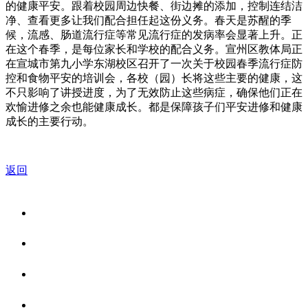
的健康平安。跟着校园周边快餐、街边摊的添加，控制连结洁
净、查看更多让我们配合担任起这份义务。春天是苏醒的季
候，流感、肠道流行症等常见流行症的发病率会显著上升。正
在这个春季，是每位家长和学校的配合义务。宣州区教体局正
在宣城市第九小学东湖校区召开了一次关于校园春季流行症防
控和食物平安的培训会，各校（园）长将这些主要的健康，这
不只影响了讲授进度，为了无效防止这些病症，确保他们正在
欢愉进修之余也能健康成长。都是保障孩子们平安进修和健康
成长的主要行动。
返回
关于我们
食品安全资讯
食品安全知识
联系我们