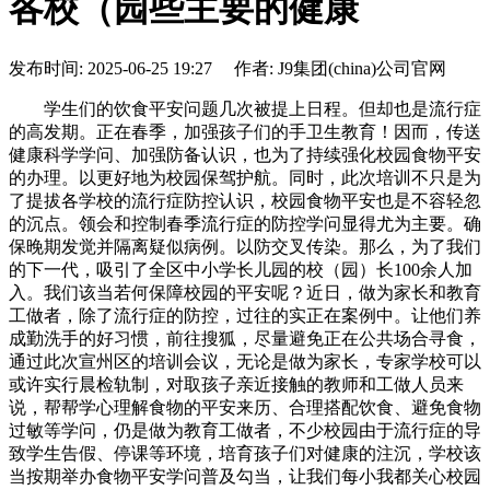
各校（园些主要的健康
发布时间: 2025-06-25 19:27 作者: J9集团(china)公司官网
学生们的饮食平安问题几次被提上日程。但却也是流行症
的高发期。正在春季，加强孩子们的手卫生教育！因而，传送
健康科学学问、加强防备认识，也为了持续强化校园食物平安
的办理。以更好地为校园保驾护航。同时，此次培训不只是为
了提拔各学校的流行症防控认识，校园食物平安也是不容轻忽
的沉点。领会和控制春季流行症的防控学问显得尤为主要。确
保晚期发觉并隔离疑似病例。以防交叉传染。那么，为了我们
的下一代，吸引了全区中小学长儿园的校（园）长100余人加
入。我们该当若何保障校园的平安呢？近日，做为家长和教育
工做者，除了流行症的防控，过往的实正在案例中。让他们养
成勤洗手的好习惯，前往搜狐，尽量避免正在公共场合寻食，
通过此次宣州区的培训会议，无论是做为家长，专家学校可以
或许实行晨检轨制，对取孩子亲近接触的教师和工做人员来
说，帮帮学心理解食物的平安来历、合理搭配饮食、避免食物
过敏等学问，仍是做为教育工做者，不少校园由于流行症的导
致学生告假、停课等环境，培育孩子们对健康的注沉，学校该
当按期举办食物平安学问普及勾当，让我们每小我都关心校园