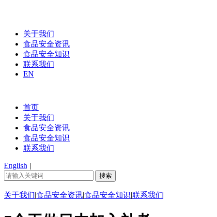
关于我们
食品安全资讯
食品安全知识
联系我们
EN
首页
关于我们
食品安全资讯
食品安全知识
联系我们
English
|
关于我们
|
食品安全资讯
|
食品安全知识
|
联系我们
|